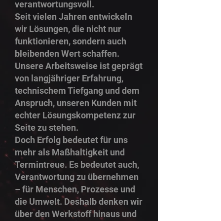
verantwortungsvoll.
Seit vielen Jahren entwickeln
wir Lösungen, die nicht nur
funktionieren, sondern auch
bleibenden Wert schaffen.
Unsere Arbeitsweise ist geprägt
von langjähriger Erfahrung,
technischem Tiefgang und dem
Anspruch, unseren Kunden mit
echter Lösungskompetenz zur
Seite zu stehen.
Doch Erfolg bedeutet für uns
mehr als Maßhaltigkeit und
Termintreue. Es bedeutet auch,
Verantwortung zu übernehmen
– für Menschen, Prozesse und
die Umwelt. Deshalb denken wir
über den Werkstoff hinaus und