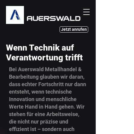
Jetzt anrufen
Wenn Technik auf
Verantwortung trifft
Bei Auerswald Metallhandel &
Bearbeitung glauben wir daran,
dass echter Fortschritt nur dann
entsteht, wenn technische
Innovation und menschliche
Werte Hand in Hand gehen. Wir
stehen für eine Arbeitsweise,
die nicht nur präzise und
effizient ist – sondern auch