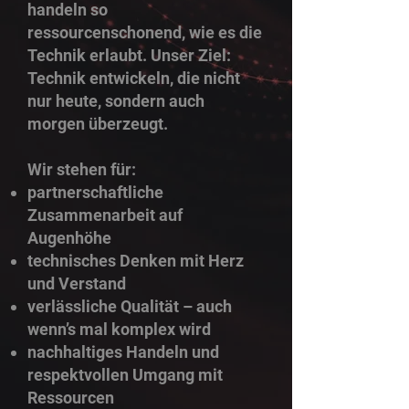
handeln so
ressourcenschonend, wie es die
Technik erlaubt. Unser Ziel:
Technik entwickeln, die nicht
nur heute, sondern auch
morgen überzeugt.
Wir stehen für:
partnerschaftliche
Zusammenarbeit auf
Augenhöhe
technisches Denken mit Herz
und Verstand
verlässliche Qualität – auch
wenn’s mal komplex wird
nachhaltiges Handeln und
respektvollen Umgang mit
Ressourcen