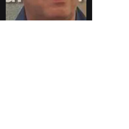
„Technik soll nicht
beeindrucken. Sie soll
funktionieren.“
— Uwe Auerswald
Uwe Auerswald
Metallhandel & Bearbeitung
+49 (0)6297 9293341
sales@auerswaldsystems.com